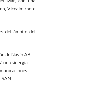
del Mar, con una
da, Vicealmirante
es del ámbito del
tán de Navío AB
á una sinergia
comunicaciones
 SISAN.