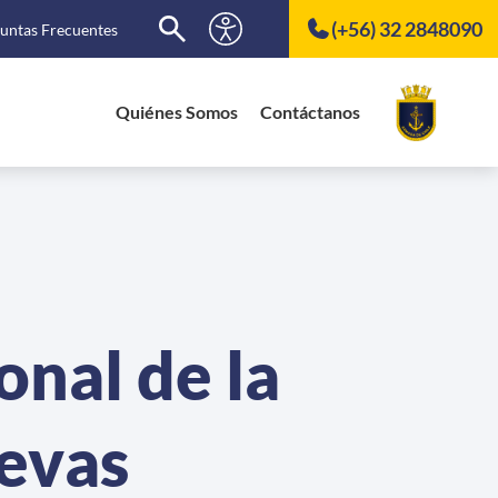
(+56) 32 2848090
untas Frecuentes
Quiénes Somos
Contáctanos
onal de la
evas