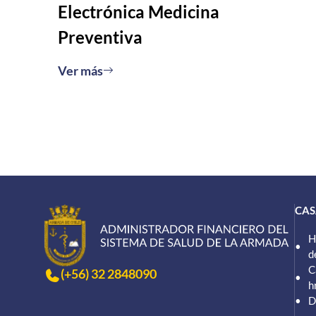
Electrónica Medicina
Preventiva
Ver más
CAS
H
d
C
(+56) 32 2848090
h
D