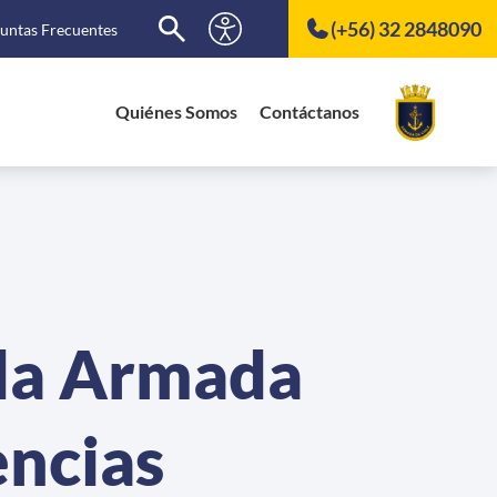
(+56) 32 2848090
untas Frecuentes
Quiénes Somos
Contáctanos
 la Armada
encias