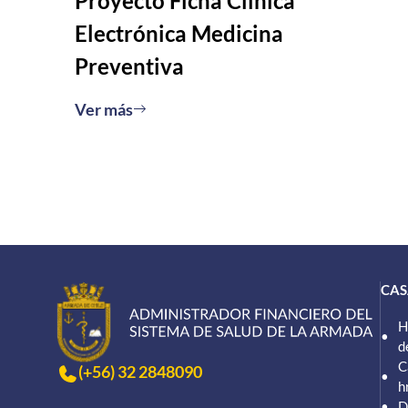
Proyecto Ficha Clínica
Electrónica Medicina
Preventiva
Ver más
CAS
H
d
C
(+56) 32 2848090
h
D