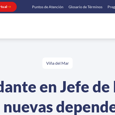
rtual
Puntos de Atención
Glosario de Términos
Preg
Viña del Mar
ante en Jefe de
a nuevas depend