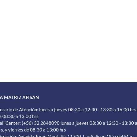
A MATRIZ AFISAN
orario de Atención: lunes a jueves 08:30 a 12:30 - 13:30 a 16:00 hrs.
e 08:30 a 13:00 hrs
all Center: (+56) 32 2848090 lunes a jueves 08:30 a 12:30 - 13:30 
rs. y viernes de 08:30 a 13:00 hrs
irección: Avenida Jorge Montt N° 11700, Las Salinas, Viña del Mar